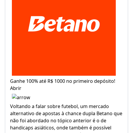
Ganhe 100% até R$ 1000 no primeiro depósito!
Abrir
Voltando a falar sobre futebol, um mercado
alternativo de apostas à chance dupla Betano que
não foi abordado no tópico anterior é o de
handicaps asiáticos, onde também é possível