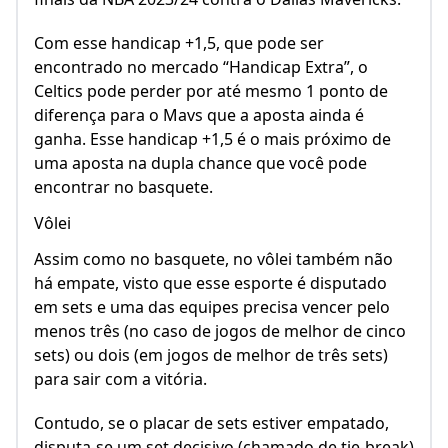
Com esse handicap +1,5, que pode ser
encontrado no mercado “Handicap Extra”, o
Celtics pode perder por até mesmo 1 ponto de
diferença para o Mavs que a aposta ainda é
ganha. Esse handicap +1,5 é o mais próximo de
uma aposta na dupla chance que você pode
encontrar no basquete.
Vôlei
Assim como no basquete, no vôlei também não
há empate, visto que esse esporte é disputado
em sets e uma das equipes precisa vencer pelo
menos três (no caso de jogos de melhor de cinco
sets) ou dois (em jogos de melhor de três sets)
para sair com a vitória.
Contudo, se o placar de sets estiver empatado,
disputa-se um set decisivo (chamado de tie-break)