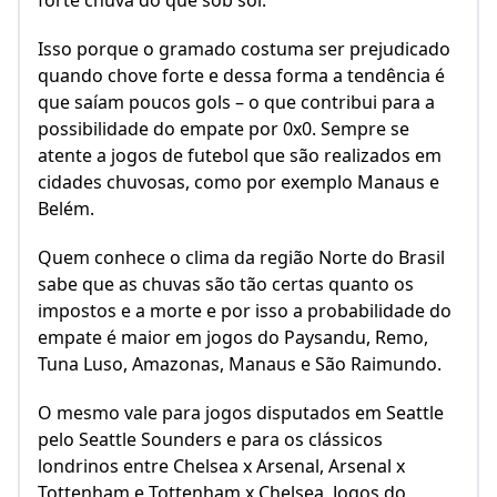
Isso porque o gramado costuma ser prejudicado
quando chove forte e dessa forma a tendência é
que saíam poucos gols – o que contribui para a
possibilidade do empate por 0x0. Sempre se
atente a jogos de futebol que são realizados em
cidades chuvosas, como por exemplo Manaus e
Belém.
Quem conhece o clima da região Norte do Brasil
sabe que as chuvas são tão certas quanto os
impostos e a morte e por isso a probabilidade do
empate é maior em jogos do Paysandu, Remo,
Tuna Luso, Amazonas, Manaus e São Raimundo.
O mesmo vale para jogos disputados em Seattle
pelo Seattle Sounders e para os clássicos
londrinos entre Chelsea x Arsenal, Arsenal x
Tottenham e Tottenham x Chelsea. Jogos do