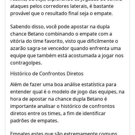
ataques pelos corredores laterais, é bastante
provável que o resultado final seja o empate.
Sabendo disso, você pode apostar na dupla
chance Betano combinando o empate com a
vitória do time favorito, visto que dificilmente o
azarão sagra-se vencedor quando enfrenta uma
equipe que também está acostumada a jogar nos
contragolpes.
Histórico de Confrontos Diretos
Além de fazer uma boa análise estatística para
entender qual é o modelo de jogo das equipes, na
hora de apostar na chance dupla Betano é
importante analisar o histórico de confrontos
diretos entre os times, a fim de identificar
padrões de empates.
Empates estes que são extremamente comuns