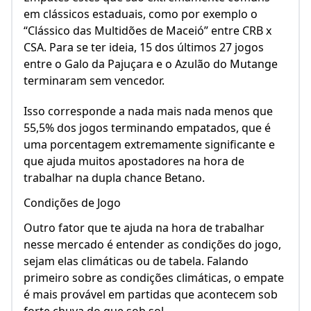
em clássicos estaduais, como por exemplo o
“Clássico das Multidões de Maceió” entre CRB x
CSA. Para se ter ideia, 15 dos últimos 27 jogos
entre o Galo da Pajuçara e o Azulão do Mutange
terminaram sem vencedor.
Isso corresponde a nada mais nada menos que
55,5% dos jogos terminando empatados, que é
uma porcentagem extremamente significante e
que ajuda muitos apostadores na hora de
trabalhar na dupla chance Betano.
Condições de Jogo
Outro fator que te ajuda na hora de trabalhar
nesse mercado é entender as condições do jogo,
sejam elas climáticas ou de tabela. Falando
primeiro sobre as condições climáticas, o empate
é mais provável em partidas que acontecem sob
forte chuva do que sob sol.