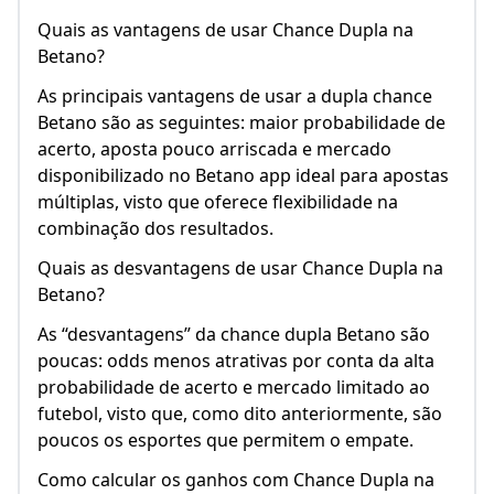
Quais as vantagens de usar Chance Dupla na
Betano?
As principais vantagens de usar a dupla chance
Betano são as seguintes: maior probabilidade de
acerto, aposta pouco arriscada e mercado
disponibilizado no Betano app ideal para apostas
múltiplas, visto que oferece flexibilidade na
combinação dos resultados.
Quais as desvantagens de usar Chance Dupla na
Betano?
As “desvantagens” da chance dupla Betano são
poucas: odds menos atrativas por conta da alta
probabilidade de acerto e mercado limitado ao
futebol, visto que, como dito anteriormente, são
poucos os esportes que permitem o empate.
Como calcular os ganhos com Chance Dupla na