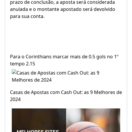
prazo de conclusão, a aposta será considerada
anulada e o montante apostado será devolvido
para sua conta.
Para o Corinthians marcar mais de 0.5 gols no 1º
tempo 2.15
Casas de Apostas com Cash Out: as 9 Melhores de
2024