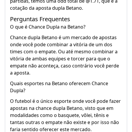
partidas, temos uma odd total de @1.71, que é a
cotação da aposta dupla Betano.
Perguntas Frequentes
O que é Chance Dupla na Betano?
Chance dupla Betano é um mercado de apostas
onde você pode combinar a vitória de um dos
times com o empate. Ou até mesmo combinar a
vitória de ambas equipes e torcer para que o
empate não aconteça, caso contrário você perde
a aposta.
Quais esportes na Betano oferecem Chance
Dupla?
O futebol é o único esporte onde você pode fazer
apostas na chance dupla Betano, visto que em
modalidades como o basquete, vôlei, tênis e
tantas outras o empate não existe e por isso não
faria sentido oferecer este mercado.