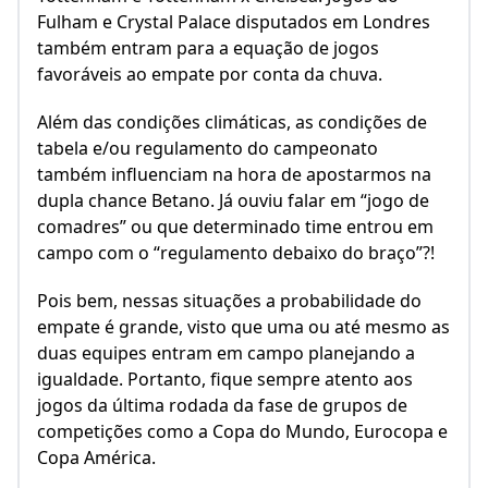
Fulham e Crystal Palace disputados em Londres
também entram para a equação de jogos
favoráveis ao empate por conta da chuva.
Além das condições climáticas, as condições de
tabela e/ou regulamento do campeonato
também influenciam na hora de apostarmos na
dupla chance Betano. Já ouviu falar em “jogo de
comadres” ou que determinado time entrou em
campo com o “regulamento debaixo do braço”?!
Pois bem, nessas situações a probabilidade do
empate é grande, visto que uma ou até mesmo as
duas equipes entram em campo planejando a
igualdade. Portanto, fique sempre atento aos
jogos da última rodada da fase de grupos de
competições como a Copa do Mundo, Eurocopa e
Copa América.