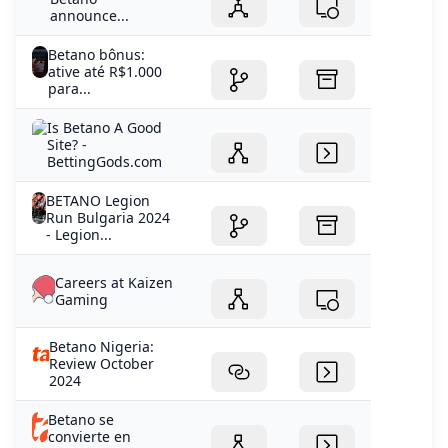
announce...
Betano bônus:
ative até R$1.000
para...
Is Betano A Good
Site? -
BettingGods.com
BETANO Legion
Run Bulgaria 2024
- Legion...
Careers at Kaizen
Gaming
Betano Nigeria:
Review October
2024
Betano se
convierte en