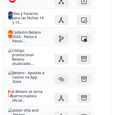
Días y horarios
para las fechas 14
y 15...
Cadastro Betano
2024 - Passo a
Passo...
Código
promocional
Betano
atualizado:...
‎Betano - Apostas e
Casino na App
Store
A Betano se torna
patrocinadora
oficial...
Aston Villa and
Betano