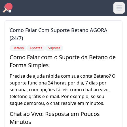
Ope
Como Falar Com Suporte Betano AGORA
(24/7)
Betano
Apostas
Suporte
Como Falar com o Suporte da Betano de
Forma Simples
Precisa de ajuda rápida com sua conta Betano? O
suporte funciona 24 horas por dia, 7 dias por
semana, com opções fáceis como chat ao vivo,
telefone grátis e e-mail. Por exemplo, se seu
saque demorou, o chat resolve em minutos.
Chat ao Vivo: Resposta em Poucos
Minutos