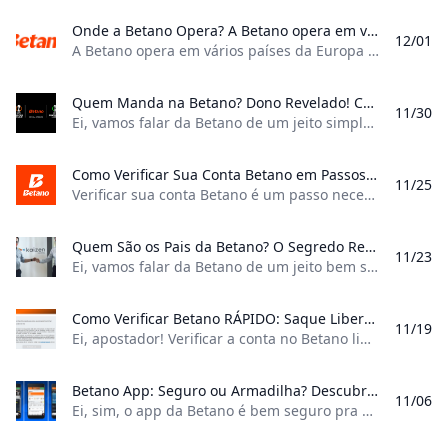
Onde a Betano Opera? A Betano opera em vários países da Europa e das Américas com presença em mercados regulados como Portugal Romênia Alemanha e Brasil.
12/01
A Betano opera em vários países da Europa e das Américas, com foco em mercados regulados de apostas esportivas e jogos online. Entre os exemplos mais conhecidos estão Portugal, Romênia, Alemanha e Brasil, o que mostra que a marca tem presença internacional e atua em diferentes regiões com regras próprias. No Brasil, a Betano passou a operar de forma formal a partir de 2024 e ampliou sua presença em 2025 com estrutura local.
Quem Manda na Betano? Dono Revelado! Conheça o dono da Betano: Kaizen Gaming fundada em 2012 em Atenas. Saiba sobre George Daskalakis investimentos da Allwyn e expansão no Brasil com patrocínios épicos como Copa América 2024.
11/30
Ei, vamos falar da Betano de um jeito simples e divertido! A Betano é uma plataforma top de apostas esportivas e cassino online, e seu dono é a Kaizen Gaming, uma empresa grega de tecnologia fundada em 2012, com sede em Atenas. Eles criaram tudo do zero, incluindo o app rápido e as odds incríveis que todo mundo ama.igamingexpress+1​ A Kaizen lançou a Betano em 2016 para conquistar o mundo, operando com licenças oficiais em lugares como Brasil, Alemanha e Portugal.
Como Verificar Sua Conta Betano em Passos Simples Saiba como fazer a verificação completa da sua conta Betano passo a passo com envio de documentos selfie confirmação de telefone e prova de endereço para deixar sua conta 100% liberada.
11/25
Verificar sua conta Betano é um passo necessário para garantir que seus dados estejam corretos e que você possa fazer depósitos, apostas e saques sem problemas. A verificação também ajuda a manter a segurança da sua conta e a cumprir as regras anti‑fraude e de proteção ao jogador. Sem esse processo, você pode ter limitações em saques ou acesso a promoções especiais. Primeiro, acesse o site oficial da Betano pelo navegador do seu computador ou abra o app no celular.
Quem São os Pais da Betano? O Segredo Revelado! Conheça George Daskalakis o pai da Betano e a Kaizen Gaming a mãe grega que lançou essa potência global de apostas esportivas com parcerias como Flamengo.
11/23
Ei, vamos falar da Betano de um jeito bem simples! Ela não tem pais de carne e osso, mas sim um “pai” empreendedor e uma “mãe” empresa que a criaram no mundo das apostas online.​ O grande pai é George Daskalakis, o fundador e CEO da Kaizen Gaming. Esse cara visionário lançou a Betano como braço internacional da empresa grega, expandindo para Europa, América Latina e mais. Por exemplo, ele tá por trás de patrocínios gigantes como parcerias com Flamengo e ligas de futebol top!
Como Verificar Betano RÁPIDO: Saque Liberado em 24h! Aprenda passo a passo como verificar sua conta Betano com RG selfie e comprovante. Libere saques rápidos bônus de R$500 e aposte seguro no Brasil!
11/19
Ei, apostador! Verificar a conta no Betano libera saques rápidos e promoções top, tipo bônus de R$500 no primeiro depósito. É só seguir esses passos simples pra tudo ficar seguro e sem dor de cabeça.youtube​​ Passo 1: Entre no Perfil Abra o app ou site do Betano, faça login e clique no ícone do seu perfil no topo direito. Exemplo: no Brasil, acesse betano.com.br e vá em “Minha Conta” pra ver o status de verificação pendente.
Betano App: Seguro ou Armadilha? Descubra Agora! O app da Betano é seguro? Veja criptografia SSL auditorias GLI licenças UKGC e avaliações 4.8 estrelas. Ative 2FA e jogue sem medo!
11/06
Ei, sim, o app da Betano é bem seguro pra usar no dia a dia! Ele usa criptografia SSL top de linha pra proteger seus dados e grana, tipo um cofre digital contra hackers. Por exemplo, todas as transações rolam em conexões seguras, e tem autenticação de dois fatores pra ninguém invadir sua conta.​ Segurança no Papo Rápido Olha só, o app tem auditorias constantes de experts como GLI e iTech Labs, garantindo que tudo é justo e blindado.