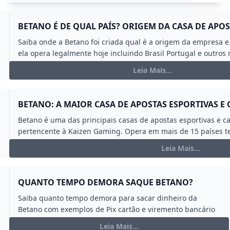
BETANO É DE QUAL PAÍS? ORIGEM DA CASA DE APOS
Saiba onde a Betano foi criada qual é a origem da empresa e
ela opera legalmente hoje incluindo Brasil Portugal e outro
regulados.
Leia Mais...
BETANO: A MAIOR CASA DE APOSTAS ESPORTIVAS E
Betano é uma das principais casas de apostas esportivas e 
pertencente à Kaizen Gaming. Opera em mais de 15 países te
euros em 2024 é patrocinadora master do Flamengo e abriu e
Leia Mais...
Saiba tudo sobre a empresa.
QUANTO TEMPO DEMORA SAQUE BETANO?
Saiba quanto tempo demora para sacar dinheiro da
Betano com exemplos de Pix cartão e viremento bancário
além dos fatores que podem influenciar o prazo.
Leia Mais...