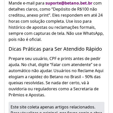
Mande e-mail para
suporte@betano.bet.br
com
detalhes claros, como “Depósito de R$100 não
creditou, anexo print”. Eles respondem em até 24
horas com solução completa. Use isso para
histórico de apostas ou reclamações formais,
sempre com capturas de tela. Não use WhatsApp,
pois não é oficial.
Dicas Práticas para Ser Atendido Rápido
Prepare seu usuário, CPF e prints antes de pedir
ajuda. No chat, digite “Falar com atendente” se o
automático não ajudar. Usuários no Reclame Aqui
elogiam a rapidez do Betano no Brasil – 90% das
queixas resolvidas. Se nada der certo, vá à
ouvidoria ou reguladores como a Secretaria de
Prêmios e Apostas.
Este site coleta apenas artigos relacionados.