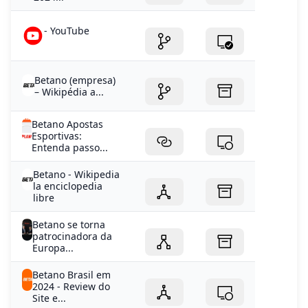
- YouTube
Betano (empresa)
– Wikipédia a...
Betano Apostas
Esportivas:
Entenda passo...
Betano - Wikipedia
la enciclopedia
libre
Betano se torna
patrocinadora da
Europa...
Betano Brasil em
2024 - Review do
Site e...